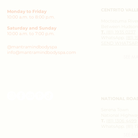
CENTRITO VALL
Monday to Friday
10:00 a.m. to 8:00 p.m.
Moctezuma River 
Between Hudson 
Saturday and Sunday
T.
(81) 1935 0237
10:00 a.m. to 7:00 p.m.
WhatsApp.
(81) 
SEND WHATSAP
@mantramindbodyspa
info@mantramindbodyspa.com
SEE M
NATIONAL ROA
Serena Town
National Highway
T.
(81) 1306 4499
WhatsApp. (81) 1
SEE M