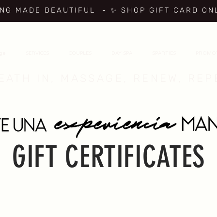
ING MADE BEAUTIFUL
- ✨ SHOP GIFT CARD ON
age
SERVICES
COUPLES
DAY SPA
SPARTIES
PROMO
EATH IN, MASSAGE, RENEW, REP
GIFT CERTIFICATES