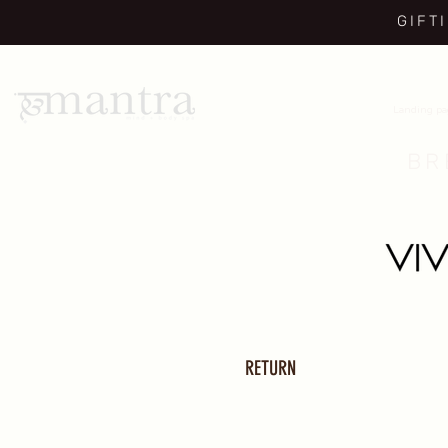
GIFT
Landing p
BR
RETURN