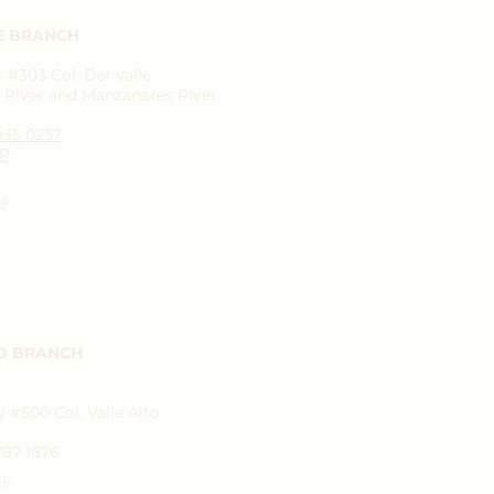
E BRANCH
#303 Col. Del Valle
River and Manzanares River
1935 0237
P
AP
D BRANCH
 #500 Col. Valle Alto
787 1876
AP