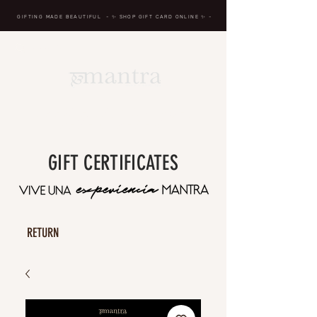
GIFTING MADE BEAUTIFUL
- ✨ SHOP GIFT CARD ONLINE
✨
-
BREATH IN, MASSAGE,
RENEW, REPEAT
GIFT CERTIFICATES
RETURN