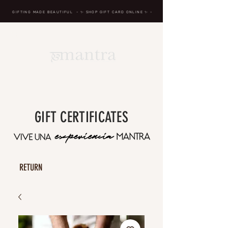
GIFTING MADE BEAUTIFUL
- ✨ SHOP GIFT CARD ONLINE
✨
-
BREATH IN, MASSAGE,
RENEW, REPEAT
GIFT CERTIFICATES
RETURN