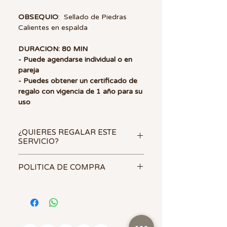
OBSEQUIO
: Sellado de Piedras
Calientes en espalda
DURACION: 80 MIN
- Puede agendarse individual o en
pareja
- Puedes obtener un certificado de
regalo con vigencia de 1 año para su
uso
¿QUIERES REGALAR ESTE
SERVICIO?
🎁
Una
tarjeta de regalo SPA
POLITICA DE COMPRA
siempre sera uno de los mejores y
mas esperados regalos.
Tu tarjeta
- Los Certificados de regalo no son
de regalo (gift card) puede ser:
transferibles.
- Previa cita / Sujeto a
🔸
Electrónica
: Por e-mail.
disponibilidad de espacios
Sigue este link para la creación de