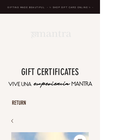
GIFTING MADE BEAUTIFUL
- ✨ SHOP GIFT CARD ONLINE
✨
-
BREATH IN, MASSAGE,
RENEW, REPEAT
GIFT CERTIFICATES
RETURN