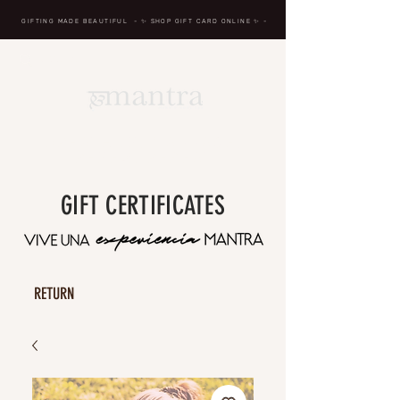
GIFTING MADE BEAUTIFUL
- ✨ SHOP GIFT CARD ONLINE
✨
-
BREATH IN, MASSAGE,
RENEW, REPEAT
GIFT CERTIFICATES
RETURN