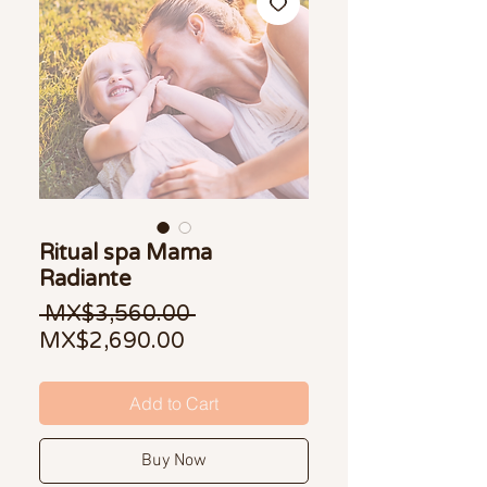
Ritual spa Mama
Radiante
Regular Price
 MX$3,560.00 
Sale Price
MX$2,690.00
Add to Cart
Buy Now