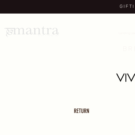
GIFT
Landing p
BR
RETURN