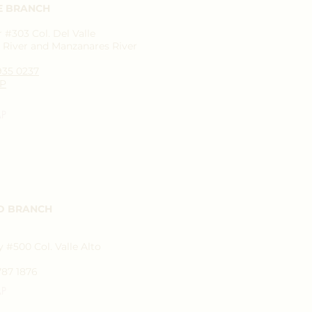
E BRANCH
#303 Col. Del Valle
River and Manzanares River
1935 0237
P
AP
D BRANCH
 #500 Col. Valle Alto
787 1876
AP