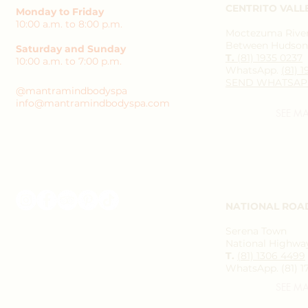
CENTRITO VALL
Monday to Friday
10:00 a.m. to 8:00 p.m.
Moctezuma River 
Between Hudson 
Saturday and Sunday
T.
(81) 1935 0237
10:00 a.m. to 7:00 p.m.
WhatsApp.
(81) 
SEND WHATSAP
@mantramindbodyspa
info@mantramindbodyspa.com
SEE M
NATIONAL ROA
Serena Town
National Highway
T.
(81) 1306 4499
WhatsApp. (81) 1
SEE M