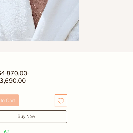
Regular Price
4,870.00 
Sale Price
3,690.00
to Cart
Buy Now