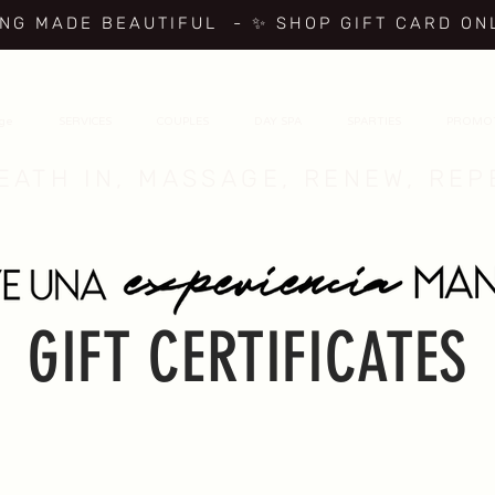
ING MADE BEAUTIFUL
- ✨ SHOP GIFT CARD ON
age
SERVICES
COUPLES
DAY SPA
SPARTIES
PROMO
EATH IN, MASSAGE, RENEW, REP
GIFT CERTIFICATES