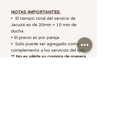
NOTAS IMPORTANTES:
• El tiempo total del servicio de
Jacuzzi es de 20min + 10 min de
ducha
• El precio es por pareja
• Solo puede ser agregado como
complemento a los servicios del spa.
** No es válida su compra de manera
individual **
POLITICA COMPRA
- Los Certificados de regalo no son
transferibles.
- Previa cita / Sujeto a
disponibilidad de espacios
- No se aceptan devoluciónes.
- Su uso solo es válido en la sucursal
de compra