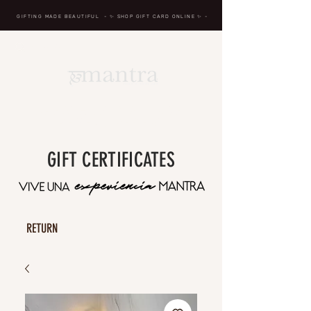
GIFTING MADE BEAUTIFUL
- ✨ SHOP GIFT CARD ONLINE
✨
-
BREATH IN, MASSAGE,
RENEW, REPEAT
GIFT CERTIFICATES
RETURN